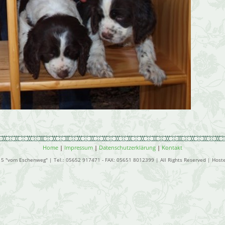
Home
|
Impressum
|
Datenschutzerklärung
|
Kontakt
15 "vom Eschenweg" | Tel.: 05652 917471 - FAX: 05651 8012399 | All Rights Reserved | Host