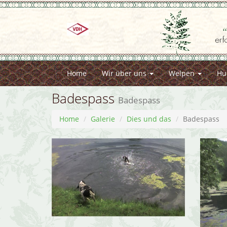
Home
Wir über uns
Welpen
Hu
Badespass
Badespass
Home
Galerie
Dies und das
Badespass